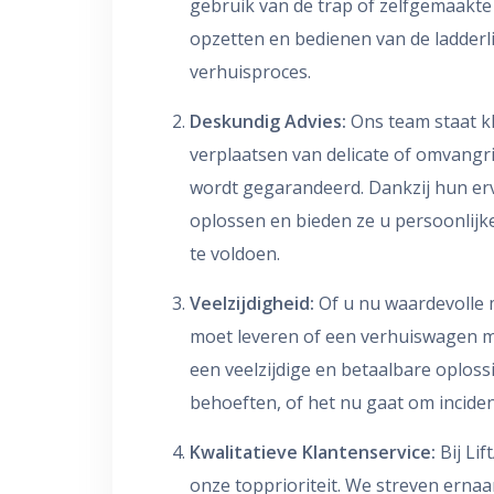
gebruik van de trap of zelfgemaakte
opzetten en bedienen van de ladderli
verhuisproces.
Deskundig Advies:
Ons team staat kl
verplaatsen van delicate of omvangr
wordt gegarandeerd. Dankzij hun erv
oplossen en bieden ze u persoonlij
te voldoen.
Veelzijdigheid:
Of u nu waardevolle
moet leveren of een verhuiswagen mo
een veelzijdige en betaalbare oplos
behoeften, of het nu gaat om inciden
Kwalitatieve Klantenservice:
Bij Lif
onze topprioriteit. We streven erna