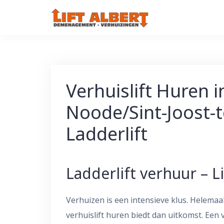
Skip
to
content
Verhuislift Huren i
Noode/Sint-Joost-
Ladderlift
Ladderlift verhuur – Li
Verhuizen is een intensieve klus. Helemaal
verhuislift huren biedt dan uitkomst. Een v