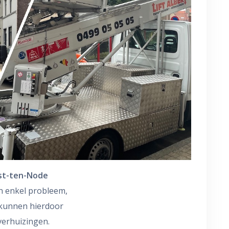
ost-ten-Node
n enkel probleem,
 kunnen hierdoor
verhuizingen.