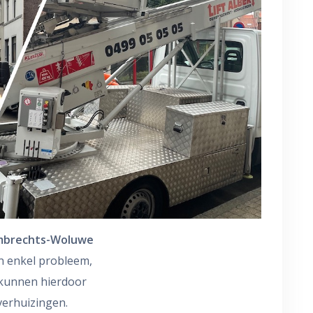
ambrechts-Woluwe
n enkel probleem,
 kunnen hierdoor
verhuizingen.