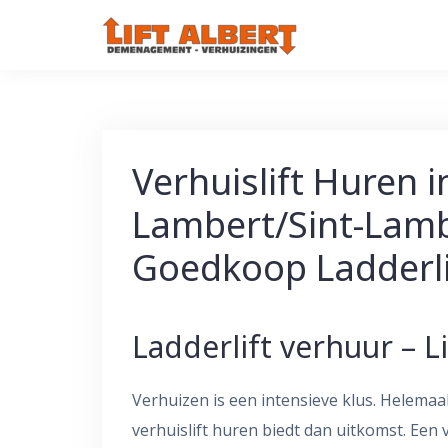
Skip
to
content
Verhuislift Huren 
Lambert/Sint-Lam
Goedkoop Ladderli
Ladderlift verhuur – Li
Verhuizen is een intensieve klus. Helemaal
verhuislift huren biedt dan uitkomst. Een v