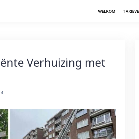
WELKOM
TARIEV
ciënte Verhuizing met
24