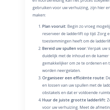
en voorbereiding kan het proces soepeler v
gebruiken voor uw verhuizing, zijn hier en
maken:
Plan vooruit
: Begin zo vroeg mogeli
reserveer de ladderlift op tijd. Zor
toestemmingen heeft om de ladderlif
Bereid uw spullen voor
: Verpak uw s
duidelijk met de inhoud en de kamer
gemakkelijker om ze te ordenen en t
worden neergelaten.
Organiseer een efficiënte route
: D
en lossen van uw spullen met de ladde
obstakels en dat er voldoende ruimte
Huur de juiste grootte ladderlift
: 
voor uw verhuizing. Meet de afmetin