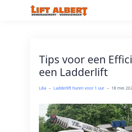
Skip
to
content
Tips voor een Effi
een Ladderlift
Lilia
–
Ladderlift huren voor 1 uur
–
18 mei 20